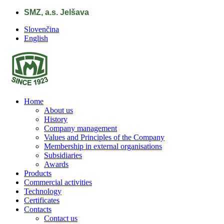
Skip to main content
SMZ, a.s. Jelšava
Slovenčina
English
Home
About us
History
Company management
Values and Principles of the Company
Membership in external organisations
Subsidiaries
Awards
Products
Commercial activities
Technology
Certificates
Contacts
Contact us