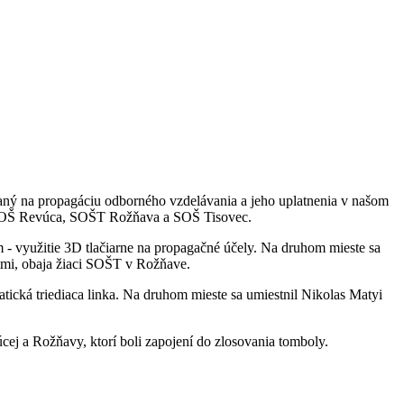
aný na propagáciu odborného vzdelávania a jeho uplatnenia v našom
o SOŠ Revúca, SOŠT Rožňava a SOŠ Tisovec.
- využitie 3D tlačiarne na propagačné účely. Na druhom mieste sa
tmi, obaja žiaci SOŠT v Rožňave.
tická triediaca linka. Na druhom mieste sa umiestnil Nikolas Matyi
ej a Rožňavy, ktorí boli zapojení do zlosovania tomboly.