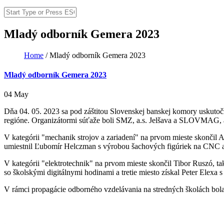
Search
Search form
Mladý odborník Gemera 2023
Home
/
Mladý odborník Gemera 2023
You are here
Mladý odborník Gemera 2023
04 May
Dňa 04. 05. 2023 sa pod záštitou Slovenskej banskej komory uskutoč
regióne. Organizátormi súťaže boli SMZ, a.s. Jelšava a SLOVMAG, 
V kategórii "mechanik strojov a zariadení" na prvom mieste skončil
umiestnil Ľubomír Helczman s výrobou šachových figúriek na CNC a 
V kategórii "elektrotechnik" na prvom mieste skončil Tibor Ruszó, t
so školskými digitálnymi hodinami a tretie miesto získal Peter Elexa
V rámci propagácie odborného vzdelávania na stredných školách bola 