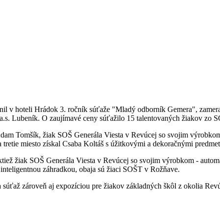
nil v hoteli Hrádok 3. ročník súťaže "Mladý odborník Gemera", zamer
a.s. Lubeník. O zaujímavé ceny súťažilo 15 talentovaných žiakov z
 Adam Tomšík, žiak SOŠ Generála Viesta v Revúcej so svojim výrobkom 
tretie miesto získal Csaba Koltáš s úžitkovými a dekoračnými predme
aktiež žiak SOŠ Generála Viesta v Revúcej so svojim výrobkom - automa
 s inteligentnou záhradkou, obaja sú žiaci SOŠT v Rožňave.
súťaž zároveň aj expozíciou pre žiakov základných škôl z okolia Revúc