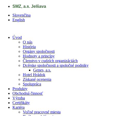
Skip to main content
SMZ, a.s. Jelšava
Slovenčina
English
Úvod
O nás
História
Orgány spoločnosti
Hodnoty a princípy
Členstvo v cudzích organizáciách
Dcérske spoločnosti a spoločné podniky
Genes, a.s.
Hotel Hrádok
Získané ocenenia
Spolupráca
Produkty
Obchodná činnosť
Výroba
Certifikáty
Kariéra
Voľné pracovné miesta