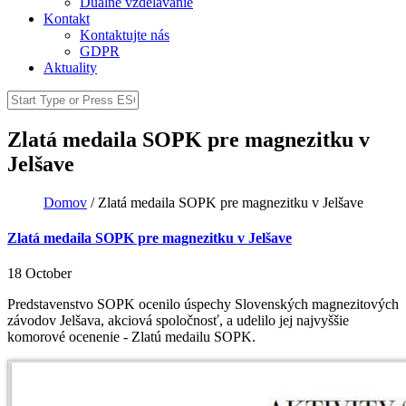
Duálne vzdelávanie
Kontakt
Kontaktujte nás
GDPR
Aktuality
Search
Search form
Zlatá medaila SOPK pre magnezitku v
Jelšave
Domov
/
Zlatá medaila SOPK pre magnezitku v Jelšave
You are here
Zlatá medaila SOPK pre magnezitku v Jelšave
18 October
Predstavenstvo SOPK ocenilo úspechy Slovenských magnezitových
závodov Jelšava, akciová spoločnosť, a udelilo jej najvyššie
komorové ocenenie - Zlatú medailu SOPK.