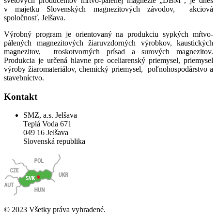
svetových producentov mŕtvo-pálenej magnézie „DBM“, je dnes
v majetku Slovenských magnezitových závodov, akciová
spoločnosť, Jelšava.
Výrobný program je orientovaný na produkciu sypkých mŕtvo-
pálených magnezitových žiaruvzdorných výrobkov, kaustických
magnezitov, troskotvorných prísad a surových magnezitov.
Produkcia je určená hlavne pre oceliarenský priemysel, priemysel
výroby žiaromateriálov, chemický priemysel, poľnohospodárstvo a
stavebníctvo.
Kontakt
SMZ, a.s. Jelšava
Teplá Voda 671
049 16 Jelšava
Slovenská republika
© 2023 Všetky práva vyhradené.