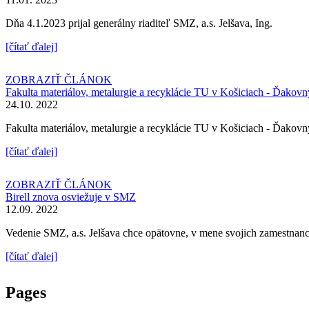
Dňa 4.1.2023 prijal generálny riaditeľ SMZ, a.s. Jelšava, Ing.
[čítať ďalej]
ZOBRAZIŤ ČLÁNOK
Fakulta materiálov, metalurgie a recyklácie TU v Košiciach - Ďakovný
24.10. 2022
Fakulta materiálov, metalurgie a recykl
[čítať ďalej]
ZOBRAZIŤ ČLÁNOK
Birell znova osviežuje v SMZ
12.09. 2022
Vedenie SMZ, a.s. Jelšava chce opätovne, v mene svojich zamestnanc
[čítať ďalej]
Pages