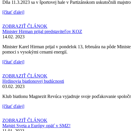
Dňa 11.3.2023 sa v športovej hale v Partizánskom uskutočnili majstro
[čítať ďalej]
ZOBRAZIŤ ČLÁNOK
Minister Hirman prijal predstaviteľov KOZ
14.02. 2023
Minister Karel Hirman prijal v pondelok 13, februára na pôde Mini
pomoci s vysokými cenami energií.
[čítať ďalej]
ZOBRAZIŤ ČLÁNOK
Hrdinovia biatlonovej budúcnosti
03.02. 2023
Klub biatlonu Magnezit Revúca vyjadruje svoje poďakovanie spoločno
[čítať ďalej]
ZOBRAZIŤ ČLÁNOK
Majstri Sveta a Európy opäť v SMZ!
11.01. 2023