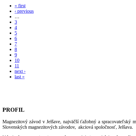
« first
‹ previous
…
3
4
5
6
7
8
9
10
11
next ›
last »
PROFIL
Magnezitový závod v Jelšave, najväčší ťažobný a spracovateľský 
Slovenských magnezitových závodov, akciová spoločnosť, Jelšava.