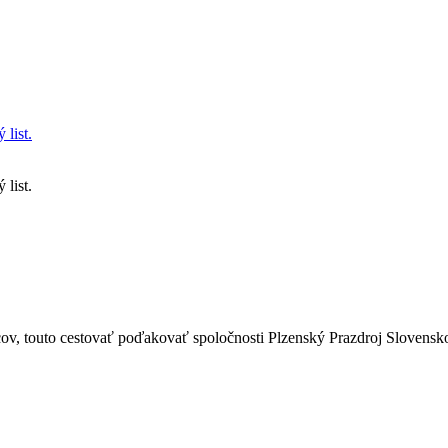
 list.
ácie TU v Košiciach - Ďakovný list.
ov, touto cestovať poďakovať spoločnosti Plzenský Prazdroj Slovensko,