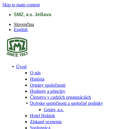
Skip to main content
SMZ, a.s. Jelšava
Slovenčina
English
Úvod
O nás
História
Orgány spoločnosti
Hodnoty a princípy
Členstvo v cudzích organizáciách
Dcérske spoločnosti a spoločné podniky
Genes, a.s.
Hotel Hrádok
Získané ocenenia
Spolupráca