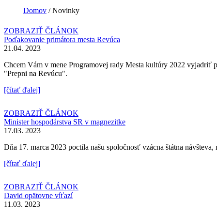
Domov
/
Novinky
ZOBRAZIŤ ČLÁNOK
Poďakovanie primátora mesta Revúca
21.04. 2023
Chcem Vám v mene Programovej rady Mesta kultúry 2022 vyjadriť poďak
"Prepni na Revúcu".
[čítať ďalej]
ZOBRAZIŤ ČLÁNOK
Minister hospodárstva SR v magnezitke
17.03. 2023
Dňa 17. marca 2023 poctila našu spoločnosť vzácna štátna návšteva, 
[čítať ďalej]
ZOBRAZIŤ ČLÁNOK
David opätovne víťazí
11.03. 2023