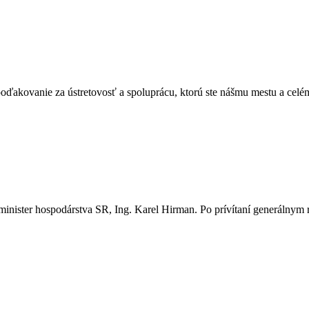
ovanie za ústretovosť a spoluprácu, ktorú ste nášmu mestu a celému re
minister hospodárstva SR, Ing. Karel Hirman. Po prívítaní generálnym 