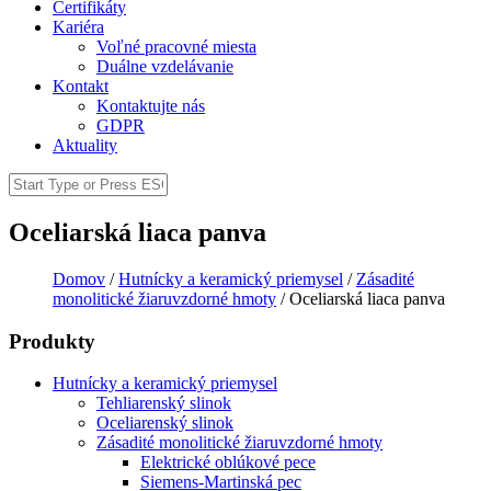
Certifikáty
Kariéra
Voľné pracovné miesta
Duálne vzdelávanie
Kontakt
Kontaktujte nás
GDPR
Aktuality
Search
Search form
Oceliarská liaca panva
Domov
/
Hutnícky a keramický priemysel
/
Zásadité
monolitické žiaruvzdorné hmoty
/
Oceliarská liaca panva
You are here
Produkty
Hutnícky a keramický priemysel
Tehliarenský slinok
Oceliarenský slinok
Zásadité monolitické žiaruvzdorné hmoty
Elektrické oblúkové pece
Siemens-Martinská pec