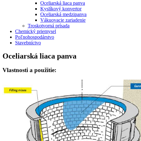
Oceliarská liaca panva
Kyslíkový konvertor
Oceliarská medzipanva
Vákuovacie zariadenie
Troskotvorná prísada
Chemický priemysel
Poľnohospodárstvo
Stavebníctvo
Oceliarská liaca panva
Vlastnosti a použitie: