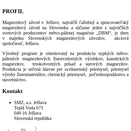
PROFIL
Magnezitový závod v Jelšave, najväčší ťažobný a spracovateľský
magnezitový závod na Slovensku a súčasne jeden z najväčších
svetových producentov mŕtvo-pálenej magnézie „DBM“, je dnes
v majetku Slovenských magnezitových závodov, akciová
spoločnosť, Jelšava.
Výrobný program je orientovaný na produkciu sypkých mŕtvo-
pálených magnezitových žiaruvzdorných výrobkov, kaustických
magnezitov, troskotvorných prísad a surových magnezitov.
Produkcia je určená hlavne pre oceliarenský priemysel, priemysel
výroby žiaromateriálov, chemický priemysel, poľnohospodárstvo a
stavebníctvo.
Kontakt
SMZ, a.s. Jelšava
Teplá Voda 671
049 16 Jelšava
Slovenská republika