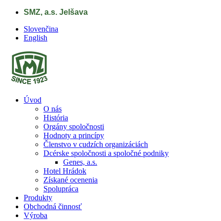
Skip to main content
SMZ, a.s. Jelšava
Slovenčina
English
Úvod
O nás
História
Orgány spoločnosti
Hodnoty a princípy
Členstvo v cudzích organizáciách
Dcérske spoločnosti a spoločné podniky
Genes, a.s.
Hotel Hrádok
Získané ocenenia
Spolupráca
Produkty
Obchodná činnosť
Výroba